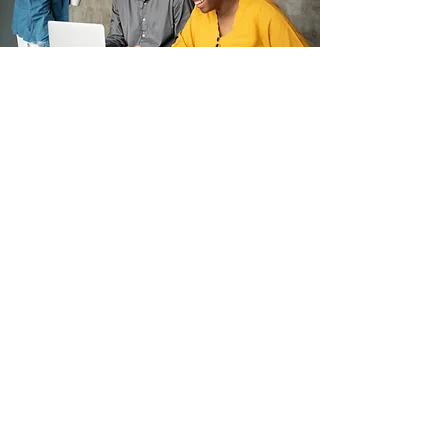
Accessibilité, absence
de prérequis, attestation
de formation
Les formations sont ouvertes à
tout public sans condition de
diplôme ou d’expérience
préalable. Aucun prérequis n’est
nécessaire pour s’inscrire.
Chaque participant bénéficie
d’un accompagnement
progressif, avec des contenus
adaptés aux profils et aux