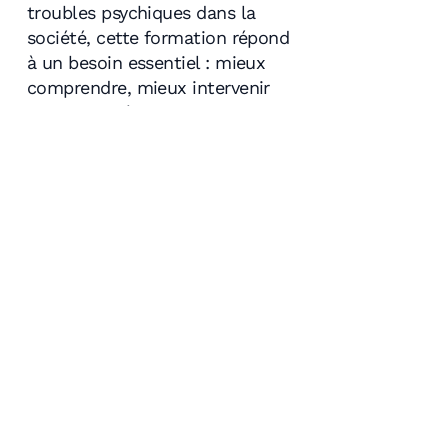
troubles psychiques dans la
société, cette formation répond
à un besoin essentiel : mieux
comprendre, mieux intervenir
et mieux prévenir.
Elle participe à la
déstigmatisation des maladies
mentales et à l'amélioration de
la qualité de vie, au travail
comme dans la vie personnelle.
Nous contacter
FAQ