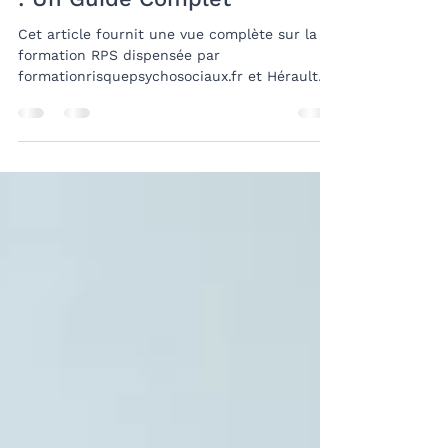
HERAULT SECOURS ASSOCIATION
4 déc. 2024
6 min de lecture
Formation RPS à Montpellier
: Un Guide Complet
Cet article fournit une vue complète sur la
formation RPS dispensée par
formationrisquepsychosociaux.fr et Hérault
Secours à Montpellier